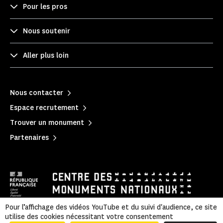
Pour les pros
Nous soutenir
Aller plus loin
Nous contacter
Espace recrutement
Trouver un monument
Partenaires
Pour l’affichage des vidéos YouTube et du suivi d'audience, ce site
utilise des cookies nécessitant votre consentement
Mentions légales
|
Politique de confidentialité
|