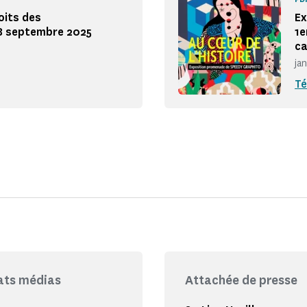
oits des
Ex
28 septembre 2025
1e
ca
ja
Té
iats médias
Attachée de presse