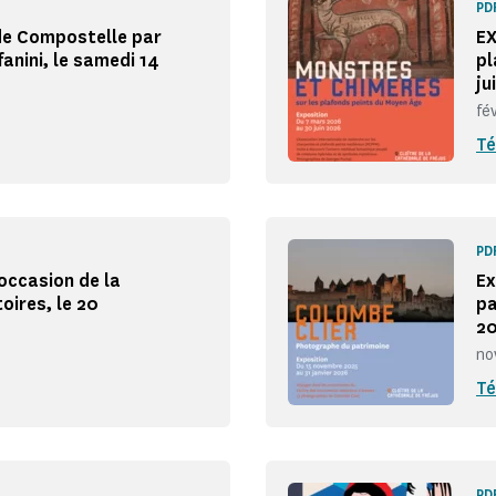
PD
de Compostelle par
EX
anini, le samedi 14
pl
ju
fé
Té
PD
occasion de la
Ex
oires, le 20
pa
2
no
Té
PD