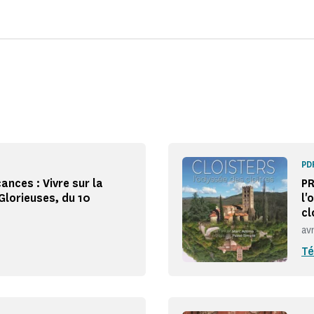
PD
ances : Vivre sur la
PR
Glorieuses, du 10
l'
cl
av
Té