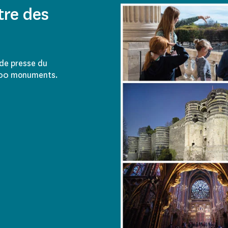
tre des
de presse du
100 monuments.