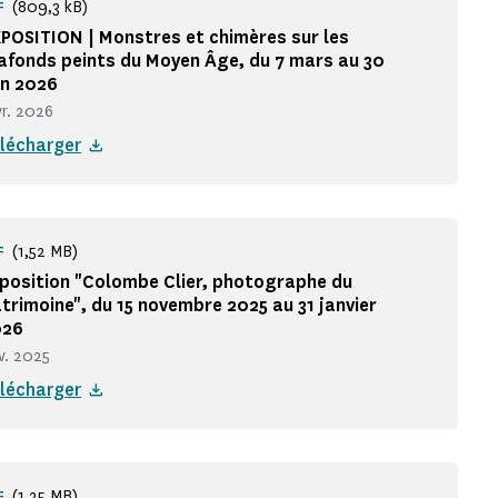
(809,3 kB)
F
POSITION | Monstres et chimères sur les
afonds peints du Moyen Âge, du 7 mars au 30
in 2026
vr. 2026
lécharger
(1,52 MB)
F
position "Colombe Clier, photographe du
trimoine", du 15 novembre 2025 au 31 janvier
026
v. 2025
lécharger
(1,25 MB)
F