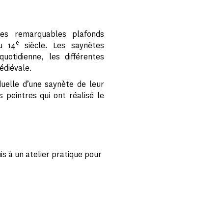
ses remarquables plafonds
e
u 14
siècle. Les saynètes
uotidienne, les différentes
édiévale.
iduelle d’une saynète de leur
s peintres qui ont réalisé le
is à un atelier pratique pour