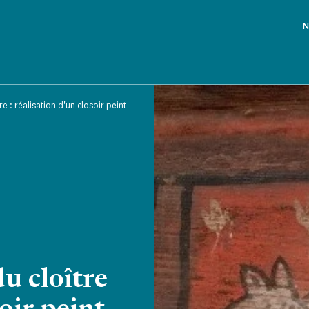
N
e : réalisation d'un closoir peint
u cloître