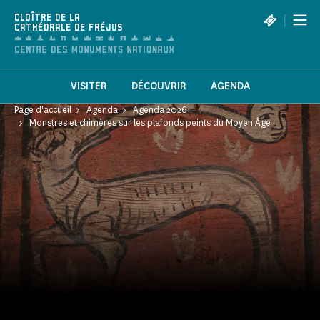
Panneau de gestion des cookies
|
CLOÎTRE DE LA
CATHÉDRALE DE FRÉJUS
VISITER
DÉCOUVRIR
AGENDA
Page d'accueil
Agenda
Agenda 2026
Monstres et chimères sur les plafonds peints du Moyen Âge