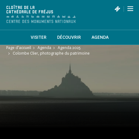
Panneau de gestion des cookies
|
CLOÎTRE DE LA
CATHÉDRALE DE FRÉJUS
VISITER
DÉCOUVRIR
AGENDA
Page d'accueil
Agenda
Agenda 2025
Colombe Clier, photographe du patrimoine